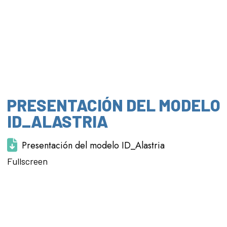
PRESENTACIÓN DEL MODELO
ID_ALASTRIA
Presentación del modelo ID_Alastria
Saltar al
Fullscreen
contenido
del PDF