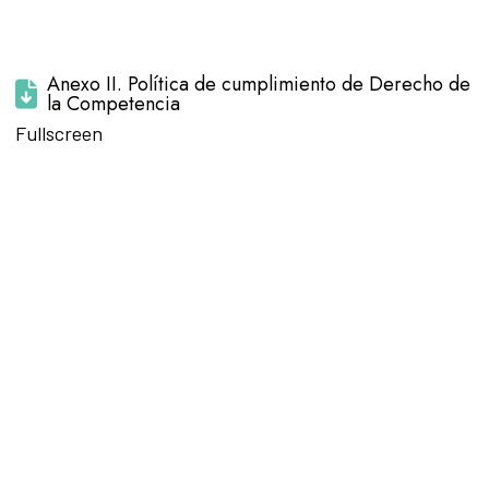
Anexo II. Política de cumplimiento de Derecho de
la Competencia
Saltar al
Fullscreen
contenido
del PDF