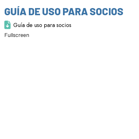
GUÍA DE USO PARA SOCIOS
Guía de uso para socios
Saltar al
Fullscreen
contenido
del PDF