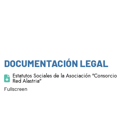
DOCUMENTACIÓN LEGAL
Estatutos Sociales de la Asociación "Consorcio
Red Alastria"
Saltar al
Fullscreen
contenido
del PDF