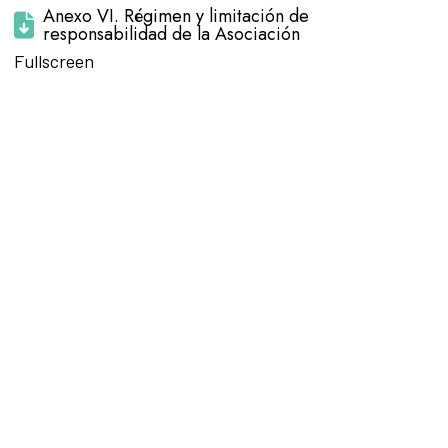
Anexo VI. Régimen y limitación de
responsabilidad de la Asociación
Saltar al
Fullscreen
contenido
del PDF