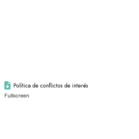
Política de conflictos de interés
Saltar al
Fullscreen
contenido
del PDF