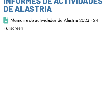
INFORMES DE ACTIVIDADES
DE ALASTRIA
Memoria de actividades de Alastria 2023 - 24
Saltar al
Fullscreen
contenido
del PDF