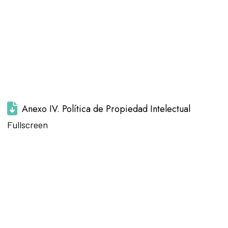
Anexo IV. Política de Propiedad Intelectual
Saltar al
Fullscreen
contenido
del PDF