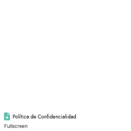
Política de Confidencialidad
Saltar al
Fullscreen
contenido