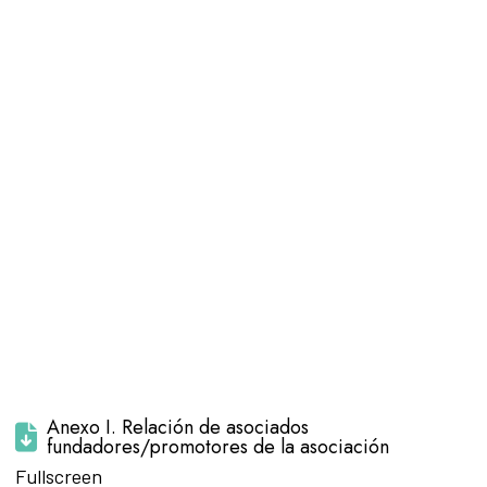
Anexo I. Relación de asociados
fundadores/promotores de la asociación
Saltar al
Fullscreen
contenido