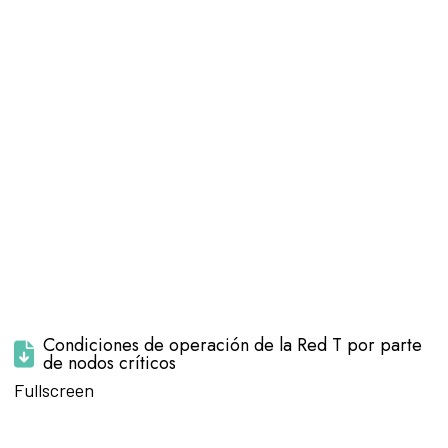
Condiciones de operación de la Red T por parte
de nodos críticos
Saltar al
Fullscreen
contenido
del PDF