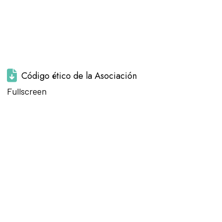
Código ético de la Asociación
Saltar al
Fullscreen
contenido
del PDF