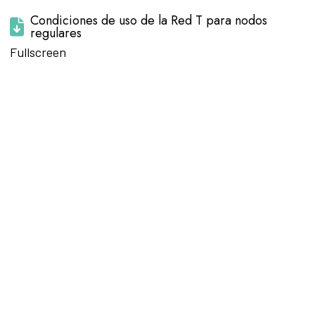
Condiciones de uso de la Red T para nodos
regulares
Saltar al
Fullscreen
contenido
del PDF