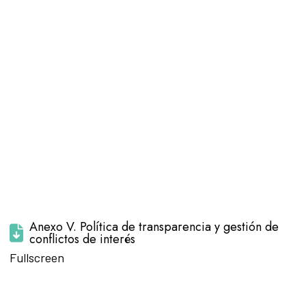
Anexo V. Política de transparencia y gestión de
conflictos de interés
Saltar al
Fullscreen
contenido
del PDF