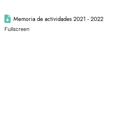
Memoria de actividades 2021 - 2022
Saltar al
Fullscreen
contenido
del PDF