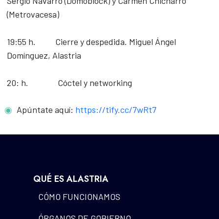
Sergio Navarro (Domoblock) y Carmen Chicharro
(Metrovacesa)
19:55 h. Cierre y despedida. Miguel Ángel
Domínguez, Alastria
20: h. Cóctel y networking
Apúntate aquí:
https://tify.cc/7wRt7
QUÉ ES ALASTRIA
CÓMO FUNCIONAMOS
ÓRGANOS DE GOBIERNO