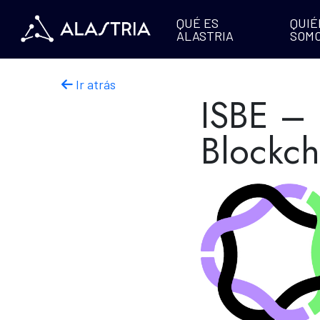
QUÉ ES
QUIÉ
ALASTRIA
SOM
Ir atrás
ISBE – 
Blockch