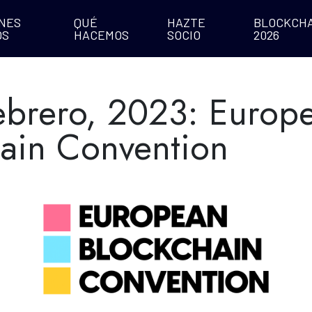
NES
QUÉ
HAZTE
BLOCKCHA
OS
HACEMOS
SOCIO
2026
ebrero, 2023: Europ
ain Convention