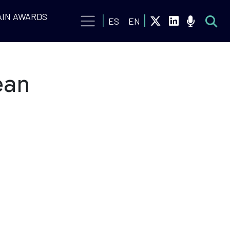
IN AWARDS
ES
EN
ean