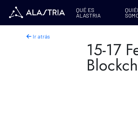
QUÉ ES
QUIÉ
ALASTRIA
SOM
Ir atrás
15-17 F
Blockch