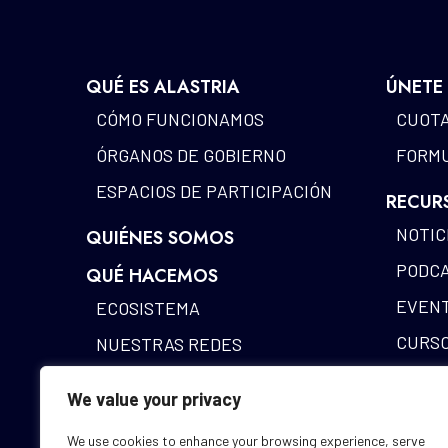
QUÉ ES ALASTRIA
ÚNETE
CÓMO FUNCIONAMOS
CUOTA
ÓRGANOS DE GOBIERNO
FORMU
ESPACIOS DE PARTICIPACIÓN
RECUR
NOTIC
QUIÉNES SOMOS
PODC
QUÉ HACEMOS
EVEN
ECOSISTEMA
CURS
NUESTRAS REDES
MAPA 
IDENTIDAD DIGITAL
We value your privacy
ALAST
FUNDING DESK
We use cookies to enhance your browsing experience, serve