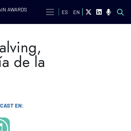
IN AWARDS
ES
EN
alving,
ía de la
CAST EN: