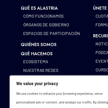
QUÉ ES ALASTRIA
ÚNETE
CÓMO FUNCIONAMOS
CUOTA
ÓRGANOS DE GOBIERNO
FORMU
ESPACIOS DE PARTICIPACIÓN
RECUR
NOTIC
QUIÉNES SOMOS
PODC
QUÉ HACEMOS
EVEN
ECOSISTEMA
CURS
NUESTRAS REDES
MAPA 
IDENTIDAD DIGITAL
We value your privacy
ALAST
FUNDING DESK
We use cookies to enhance your browsing experience, serve
ESTUD
personalized ads or content, and analyze our traffic. By clicking
GLOSA