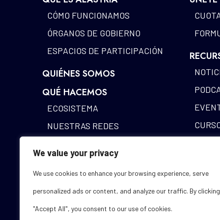
CÓMO FUNCIONAMOS
CUOTA
ÓRGANOS DE GOBIERNO
FORMU
ESPACIOS DE PARTICIPACIÓN
RECUR
NOTIC
QUIÉNES SOMOS
PODC
QUÉ HACEMOS
EVEN
ECOSISTEMA
CURS
NUESTRAS REDES
MAPA 
IDENTIDAD DIGITAL
We value your privacy
ALAST
FUNDING DESK
We use cookies to enhance your browsing experience, serve
ESTUD
personalized ads or content, and analyze our traffic. By clicking
GLOSA
"Accept All", you consent to our use of cookies.