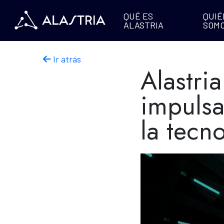
QUÉ ES
QUIÉ
ALASTRIA
SOM
Ir atrás
Alastri
impulsa
la tecn