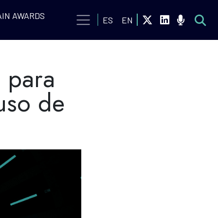
IN AWARDS
ES
EN
s para
uso de