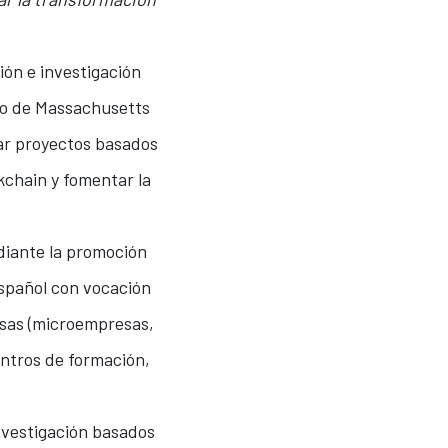
ión e investigación
ico de Massachusetts
sar proyectos basados
kchain y fomentar la
ediante la promoción
español con vocación
esas (microempresas,
entros de formación,
nvestigación basados