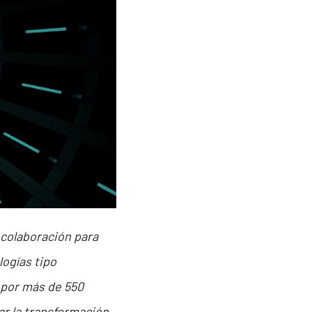
 colaboración para
ogías tipo
o por más de 550
rar la transformación