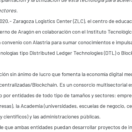
ectores.
2020.- Zaragoza Logistics Center (ZLC), el centro de educac
erno de Aragón en colaboración con el Instituto Tecnológ
n convenio con Alastria para sumar conocimientos e impul
cnologías tipo Distributed Ledger Technologies (DTL) o Bloc
ación sin ánimo de lucro que fomenta la economía digital m
scentralizadas/Blockchain. Es un consorcio multisectorial 
o por entidades de todo tipo de tamaños y sectores: empr
sas), la Academia (universidades, escuelas de negocio, c
 científicos) y las administraciones públicas.
le que ambas entidades puedan desarrollar proyectos de i