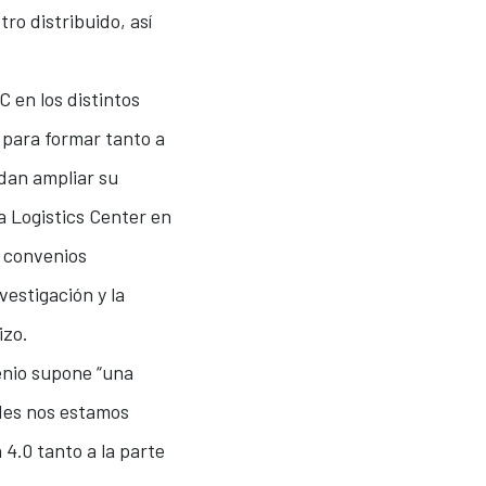
ro distribuido, así
C en los distintos
 para formar tanto a
dan ampliar su
a Logistics Center en
e convenios
vestigación y la
izo.
venio supone “una
des nos estamos
 4.0 tanto a la parte