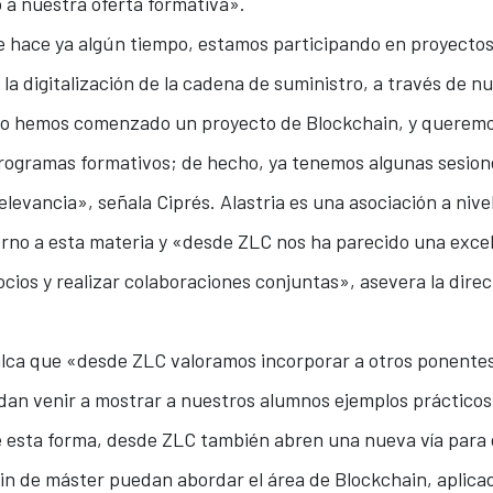
 a nuestra oferta formativa».
e hace ya algún tiempo, estamos participando en proyectos
la digitalización de la cadena de suministro, a través de n
año hemos comenzado un proyecto de Blockchain, y queremo
programas formativos; de hecho, ya tenemos algunas sesio
levancia», señala Ciprés. Alastria es una asociación a nive
 torno a esta materia y «desde ZLC nos ha parecido una exc
ocios y realizar colaboraciones conjuntas», asevera la dire
alca que «desde ZLC valoramos incorporar a otros ponente
dan venir a mostrar a nuestros alumnos ejemplos prácticos
De esta forma, desde ZLC también abren una nueva vía par
in de máster puedan abordar el área de Blockchain, aplicad